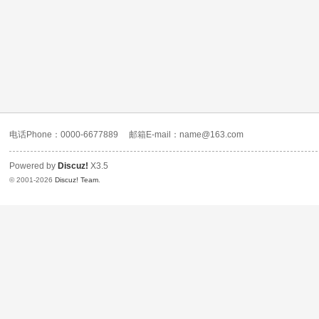
电话Phone：0000-6677889
邮箱E-mail：name@163.com
Powered by
Discuz!
X3.5
© 2001-2026
Discuz! Team
.